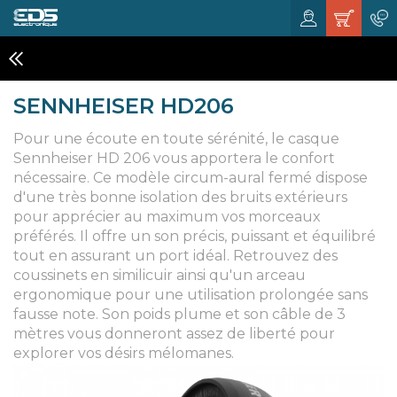
CASQUES DJ' & STUDIOS
SENNHEISER HD206
Pour une écoute en toute sérénité, le casque
Sennheiser HD 206 vous apportera le confort
nécessaire. Ce modèle circum-aural fermé dispose
d'une très bonne isolation des bruits extérieurs
pour apprécier au maximum vos morceaux
préférés. Il offre un son précis, puissant et équilibré
tout en assurant un port idéal. Retrouvez des
coussinets en similicuir ainsi qu'un arceau
ergonomique pour une utilisation prolongée sans
fausse note. Son poids plume et son câble de 3
mètres vous donneront assez de liberté pour
explorer vos désirs mélomanes.