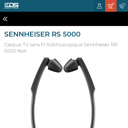
CASQUES DJ' & STUDIOS
SENNHEISER RS 5000
Casque TV sans fil Stéthoscopique Sennheiser RR
5000 Noir