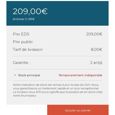
209,00€
écotaxe
0,08€
Prix EDS
209,00€
Prix public
Tarif de livraison
8,00€
Garantie :
2 an(s)
Stock principal
Temporairement indisponible
Notre indication de stock est remise à jour toutes les 24H. Nous
vous garantissons un traitement rapide et un suivi exceptionnel.
La livraison sous 5/10 jours signifie que le produit est en stock chez
notre fournisseur.
Ajouter au panier