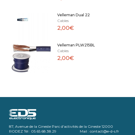
Velleman Dual 22
Cables
2,00€
Velleman PLW215BL
Cables
2,00€
87, Avenue de la Gineste Parc d'activités de la Gineste 12000
RODEZ Tél : 05.65.68.38.29 Mail : contact@e-d-s.fr