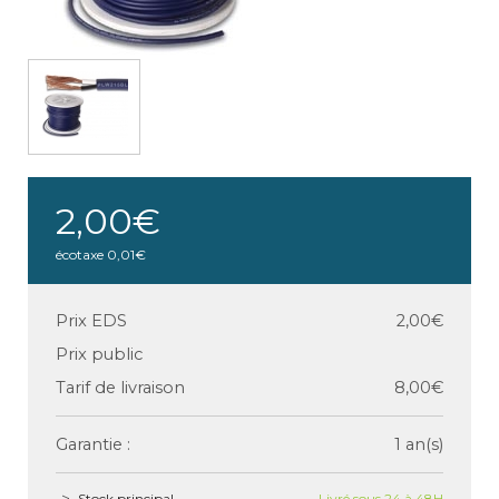
2,00€
écotaxe
0,01€
Prix EDS
2,00€
Prix public
Tarif de livraison
8,00€
Garantie :
1 an(s)
Stock principal
Livré sous 24 à 48H