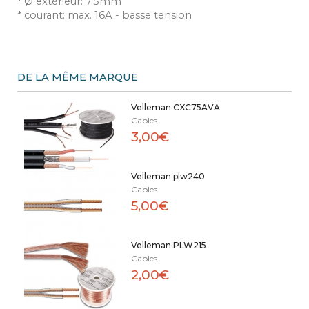
* Ø extérieur: 7.5mm
* courant: max. 16A - basse tension
DE LA MÊME MARQUE
Velleman CXC75AVA
Cables
3,00€
Velleman plw240
Cables
5,00€
Velleman PLW215
Cables
2,00€