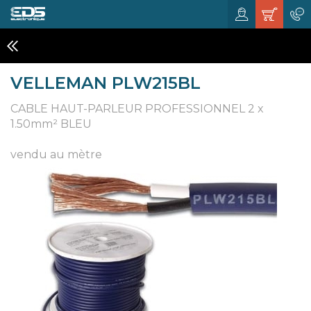
CABLES
VELLEMAN PLW215BL
CABLE HAUT-PARLEUR PROFESSIONNEL 2 x
1.50mm² BLEU
vendu au mètre