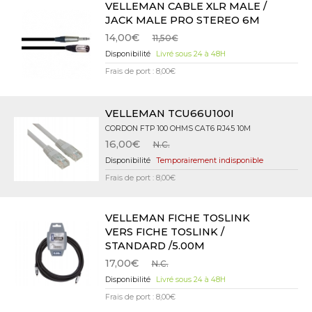
VELLEMAN CABLE XLR MALE /
JACK MALE PRO STEREO 6M
14,00€
11,50€
Livré sous 24 à 48H
Frais de port : 8,00€
VELLEMAN TCU66U100I
CORDON FTP 100 OHMS CAT6 RJ45 10M
16,00€
N.C.
Temporairement indisponible
Frais de port : 8,00€
VELLEMAN FICHE TOSLINK
VERS FICHE TOSLINK /
STANDARD /5.00M
17,00€
N.C.
Livré sous 24 à 48H
Frais de port : 8,00€