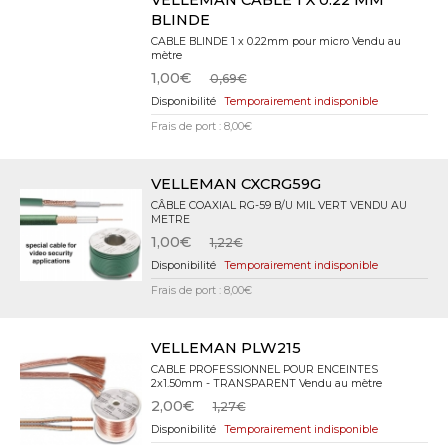
VELLEMAN CABLE 1 X 0.22 MM
BLINDE
CABLE BLINDE 1 x 0.22mm pour micro Vendu au
mètre
1,00€
0,69€
Temporairement indisponible
Frais de port : 8,00€
VELLEMAN CXCRG59G
CÂBLE COAXIAL RG-59 B/U MIL VERT VENDU AU
METRE
1,00€
1,22€
Temporairement indisponible
Frais de port : 8,00€
VELLEMAN PLW215
CABLE PROFESSIONNEL POUR ENCEINTES
2x1.50mm - TRANSPARENT Vendu au mètre
2,00€
1,27€
Temporairement indisponible