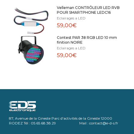
Velleman CONTRÔLEUR LED RVB
POUR SMARTPHONE LEDC16
Eclairages a LED
59,00€
Contest PAR 38 RGB LED 10 mm
finition NOIRE
Eclairages a LED
59,00€
87, Avenue de la Gineste Parc d'activités de la Gineste 12000
RODEZ Tél : 05.65.68.38.29 Mail : contact@e-d-s.fr