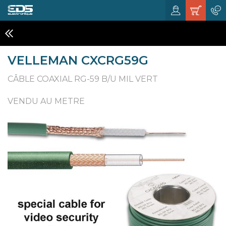
CABLES
VELLEMAN CXCRG59G
CÂBLE COAXIAL RG-59 B/U MIL VERT
VENDU AU METRE