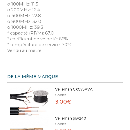
o 100MHz: 11.5
o 200MHz: 16.4
o 400MHz: 22.8
o 800MHz: 32.0
o 1000MHz: 39.3
* capacité (PF/M): 67.0
* coefficient de velocité: 66%
* température de service: 70°C
Vendu au mètre
DE LA MÊME MARQUE
Velleman CXC75AVA
Cables
3,00€
Velleman plw240
Cables