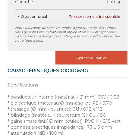
Garantie :
1 an(s)
Stock principal
Temporairement indisponible
Notre indication de stock est remise à jour toutes les 24H. Nous
vous garantissons un traitement rapide et un suivi exceptionnel.
La livraison sous 5/10 jours signifie que le produit est en stock chez
notre fournisseur.
Ajouter au panier
CARACTÉRISTIQUES CXCRG59G
Spécifications
* conducteur interne (matériau / Ø mm): CW / 0.58
* diélectrique (matériau Ø mm): solide PE / 3.70
* tressage (Ø mm / quantité): CU / 0.12 x 112
* blindage (matériau / couverture %): CU / 86
* gaine (matériau / Ø mm couleur): PVC II / 6.15 vert
* données électriques (impédance): 75 ± 5 ohm
* atténuation (dB / 100m):