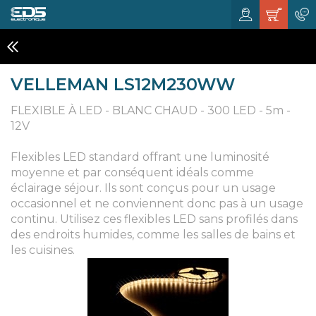
ECLAIRAGES A LED
VELLEMAN LS12M230WW
FLEXIBLE À LED - BLANC CHAUD - 300 LED - 5m -
12V
Flexibles LED standard offrant une luminosité
moyenne et par conséquent idéals comme
éclairage séjour. Ils sont conçus pour un usage
occasionnel et ne conviennent donc pas à un usage
continu. Utilisez ces flexibles LED sans profilés dans
des endroits humides, comme les salles de bains et
les cuisines.