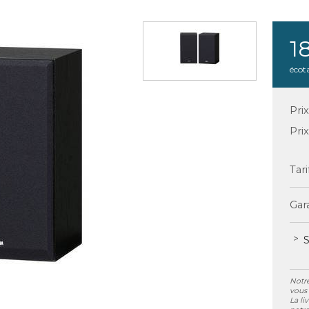
1
écot
Pri
Pri
Tari
Gara
S
Notre
vous 
La li