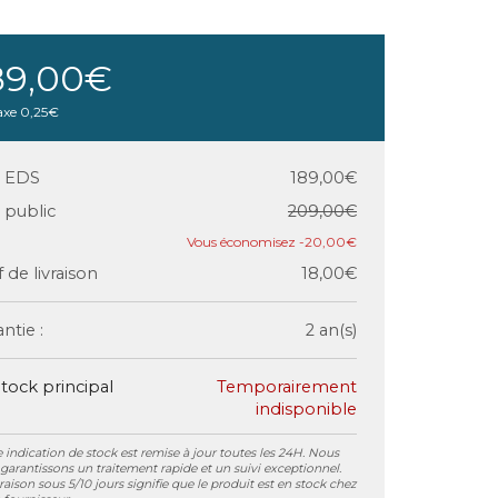
89,00€
axe
0,25€
x EDS
189,00€
x public
209,00€
-20,00€
f de livraison
18,00€
ntie :
2 an(s)
tock principal
Temporairement
indisponible
 indication de stock est remise à jour toutes les 24H. Nous
garantissons un traitement rapide et un suivi exceptionnel.
vraison sous 5/10 jours signifie que le produit est en stock chez