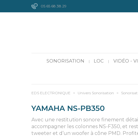
05.65.68.38.29
SONORISATION
LOC
VIDÉO - 
|
|
EDS ELECTRONIQUE
>
Univers Sonorisation
>
Sonorisat
YAMAHA NS-PB350
Avec une restitution sonore finement déta
accompagner les colonnes NS-F350, et re
tweeter et d’un woofer à cône PMD. Profite