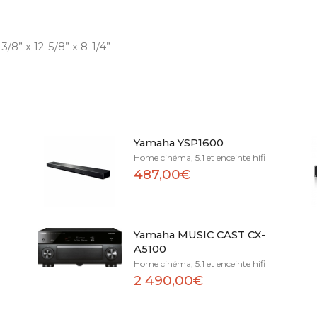
/8” x 12-5/8” x 8-1/4”
Yamaha YSP1600
Home cinéma, 5.1 et enceinte hifi
487,00€
Yamaha MUSIC CAST CX-
A5100
Home cinéma, 5.1 et enceinte hifi
2 490,00€