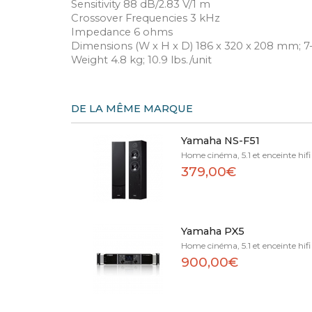
Sensitivity 88 dB/2.83 V/1 m
Crossover Frequencies 3 kHz
Impedance 6 ohms
Dimensions (W x H x D) 186 x 320 x 208 mm; 7-3
Weight 4.8 kg; 10.9 lbs./unit
DE LA MÊME MARQUE
Yamaha NS-F51
Home cinéma, 5.1 et enceinte hifi
379,00€
Yamaha PX5
Home cinéma, 5.1 et enceinte hifi
900,00€