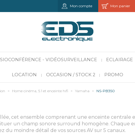
Mon compte
Mon panier
VISIOCONFÉRENCE - VIDÉOSURVEILLANCE
ECLAIRAGE
|
LOCATION
OCCASION / STOCK 2
PROMO
|
|
ion
>
Home cinéma, 5.1 et enceinte hifi
>
Yamaha
>
NS-PB350
illée, cet ensemble comprenant une enceinte centrale e
stituer un champ sonore surround homogène. Chaque en
z du moindre détail de vos sources AV sur 5 canaux.